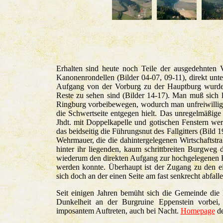
Erhalten sind heute noch Teile der ausgedehnten 
Kanonenrondellen (Bilder 04-07, 09-11), direkt unte
Aufgang von der Vorburg zu der Hauptburg wurde 
Reste zu sehen sind (Bilder 14-17). Man muß sich 
Ringburg vorbeibewegen, wodurch man unfreiwillig d
die Schwertseite entgegen hielt. Das unregelmäßige
Jhdt. mit Doppelkapelle und gotischen Fenstern w
das beidseitig die Führungsnut des Fallgitters (Bild 
Wehrmauer, die die dahintergelegenen Wirtschaftstr
hinter ihr liegenden, kaum schrittbreiten Burgweg 
wiederum den direkten Aufgang zur hochgelegenen Rin
werden konnte. Überhaupt ist der Zugang zu den ein
sich doch an der einen Seite am fast senkrecht abfa
Seit einigen Jahren bemüht sich die Gemeinde die 
Dunkelheit an der Burgruine Eppenstein vorbei,
imposantem Auftreten, auch bei Nacht.
Homepage
de