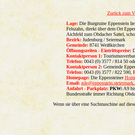
Zurück zum V
Lage:
Die Burgruine Eppenstein lie
Felszahn, direkt über dem Ort Eppe
Aichfeld zum Obdacher Sattel, scho
Bezirk:
Judenburg / Seiermark
Gemeinde:
8741 Weißkirchen
Öffnungszeiten - Eintrittspreise:
D
Kontaktperson 1:
Tourismusverba
Telefon:
0043 (0) 3577 / 814 50 od
Kontaktperson 2:
Gemeinde Eppen
Telefon:
0043 (0) 3577 / 822 590,
Homepage:
Die Eppensteiner
Hom
Email:
gde@eppenstein.steiermark.
Anfahrt - Parkplatz:
PKW:
A9 bis
Bundesstraße immer Richtung Obda
Wenn sie über eine Suchmaschine auf dies