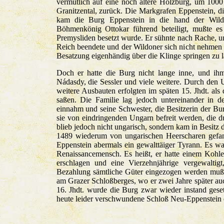
vermutlich auf eine noch ältere Holzburg, um 1000
Granitzental, zurück. Die Markgrafen Eppenstein, di
kam die Burg Eppenstein in die hand der Wil
Böhmenkönig Ottokar führend beteiligt, mußte es
Premysliden besetzt wurde. Er sühnte nach Rache, u
Reich beendete und der Wildoner sich nicht nehmen 
Besatzung eigenhändig über die Klinge springen zu l
Doch er hatte die Burg nicht lange inne, und ihm
Nádasdy, die Sessler und viele weitere. Durch den 
weitere Ausbauten erfolgten im späten 15. Jhdt. als
saßen. Die Familie lag jedoch untereinander in de
einnahm und seine Schwester, die Besitzerin der Bur
sie von eindringenden Ungarn befreit werden, die d
blieb jedoch nicht ungarisch, sondern kam in Besitz
1489 wiederum von ungarischen Heerscharen gefa
Eppenstein abermals ein gewalttäiger Tyrann. Es war
Renaissancemensch. Es heißt, er hatte einem Kohle
erschlagen und eine Vierzehnjährige vergewaltig
Bezahlung sämtliche Güter eingezogen werden mußte
am Grazer Schloßberges, wo er zwei Jahre später a
16. Jhdt. wurde die Burg zwar wieder instand geset
heute leider verschwundene Schloß Neu-Eppenstein en